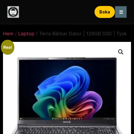
☰
Boka
Hem
/
Laptop
/ Terra Bärbar Dator | 128GB SSD | Tysk
Rea!