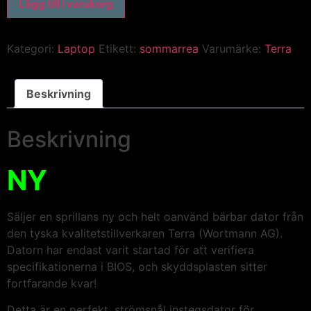
Lägg till i varukorg
Kategori:
Laptop
Etikett:
sommarrea
Varumärke:
Terra
Beskrivning
Beskrivning
NY
Säljer en sprillans ny och helt oanvänd bärbar dator från
den tyska kvalitetstillverkaren Terra (Wortmann AG).
Datorn har endast varit startad för att verifiera
specifikationerna i BIOS, och skyddsplasten sitter
fortfarande kvar!
Detta är en perfekt, strömsnål instegsdator för