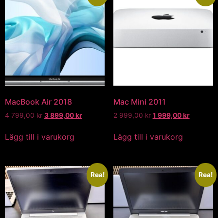
MacBook Air 2018
Mac Mini 2011
4 799,00
kr
3 899,00
kr
2 999,00
kr
1 999,00
kr
Lägg till i varukorg
Lägg till i varukorg
Rea!
Rea!