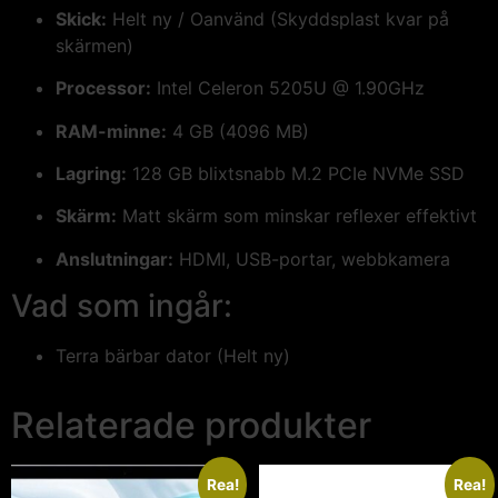
Skick:
Helt ny / Oanvänd (Skyddsplast kvar på
skärmen)
Processor:
Intel Celeron 5205U @ 1.90GHz
RAM-minne:
4 GB (4096 MB)
Lagring:
128 GB blixtsnabb M.2 PCIe NVMe SSD
Skärm:
Matt skärm som minskar reflexer effektivt
Anslutningar:
HDMI, USB-portar, webbkamera
Vad som ingår:
Terra bärbar dator (Helt ny)
Relaterade produkter
Rea!
Rea!