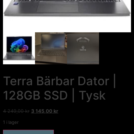
Terra Bärbar Dator |
128GB SSD | Tysk
4 249,00
kr
3 145,00
kr
1 i lager