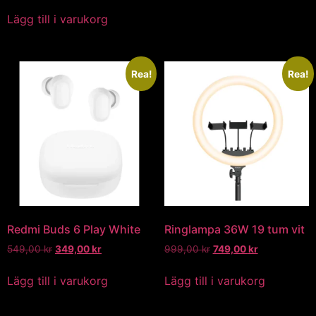
Lägg till i varukorg
Rea!
Rea!
Redmi Buds 6 Play White
Ringlampa 36W 19 tum vit
549,00
kr
349,00
kr
999,00
kr
749,00
kr
Lägg till i varukorg
Lägg till i varukorg