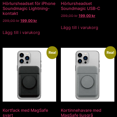
Hörlursheadset för iPhone
Hörlursheadset
Soundmagic Lightning-
Soundmagic USB-C
kontakt
299,00
kr
199,00
kr
299,00
kr
199,00
kr
Lägg till i varukorg
Lägg till i varukorg
Rea!
Rea!
Kortfack med MagSafe
Kortinnehavare med
svart
MagSafe ljusgrå