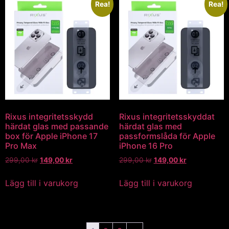
Rea!
Rea!
Rixus integritetsskydd
Rixus integritetsskyddat
härdat glas med passande
härdat glas med
box för Apple iPhone 17
passformslåda för Apple
Pro Max
iPhone 16 Pro
299,00
kr
149,00
kr
299,00
kr
149,00
kr
Lägg till i varukorg
Lägg till i varukorg