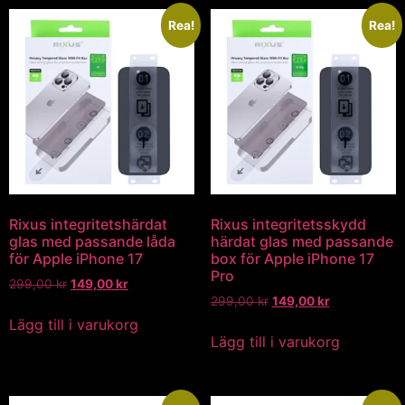
Rea!
Rea!
Rixus integritetshärdat
Rixus integritetsskydd
glas med passande låda
härdat glas med passande
för Apple iPhone 17
box för Apple iPhone 17
Pro
299,00
kr
149,00
kr
299,00
kr
149,00
kr
Lägg till i varukorg
Lägg till i varukorg