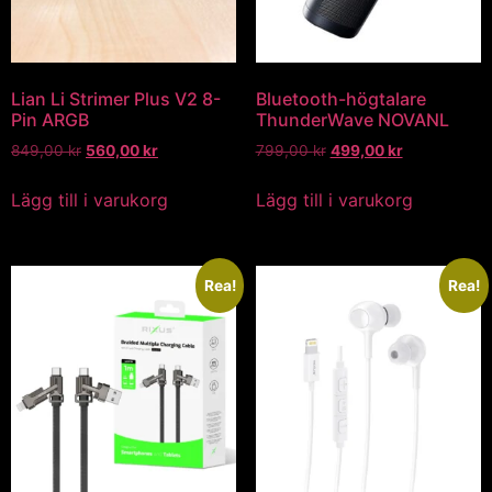
Lian Li Strimer Plus V2 8-
Bluetooth-högtalare
Pin ARGB
ThunderWave NOVANL
849,00
kr
560,00
kr
799,00
kr
499,00
kr
Lägg till i varukorg
Lägg till i varukorg
Rea!
Rea!