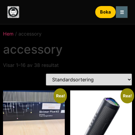
☰
Boka
Hem
/ accessory
accessory
Visar 1–16 av 38 resultat
Rea!
Rea!