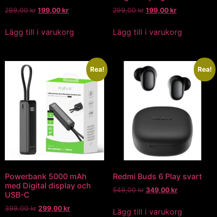
299,00
kr
199,00
kr
299,00
kr
199,00
kr
Lägg till i varukorg
Lägg till i varukorg
Rea!
Rea!
Powerbank 5000 mAh
Redmi Buds 6 Play svart
med Digital display och
549,00
kr
349,00
kr
USB-C
399,00
kr
299,00
kr
Lägg till i varukorg