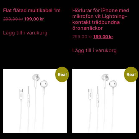
Flat flätad multikabel 1m
Hörlurar för iPhone med
mikrofon vit Lightning-
299,00
kr
199,00
kr
kontakt trådbundna
öronsnäckor
Lägg till i varukorg
299,00
kr
199,00
kr
Lägg till i varukorg
Rea!
Rea!