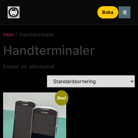
☰
Boka
Hem
/ Handterminaler
Handterminaler
Endast ett sökresultat
Rea!