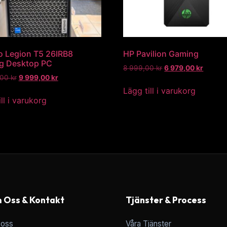
 Legion T5 26IRB8
HP Pavilion Gaming
g Desktop PC
8 999,00
kr
6 979,00
kr
,00
kr
9 999,00
kr
Lägg till i varukorg
ll i varukorg
 Oss & Kontakt
Tjänster & Process
oss
Våra Tjänster