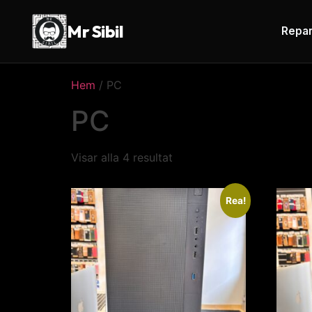
Mr Sibil
Repar
Hem
/ PC
PC
Visar alla 4 resultat
Rea!