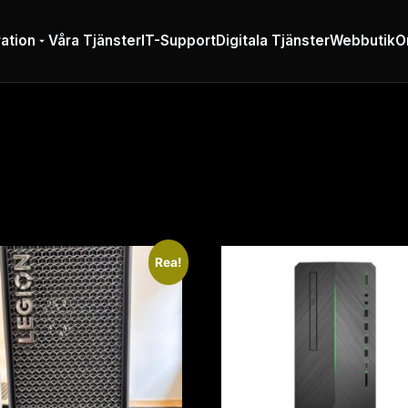
ation
Våra Tjänster
IT-Support
Digitala Tjänster
Webbutik
O
Rea!