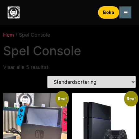
☰
Boka
Hem
/ Spel Console
Spel Console
Visar alla 5 resultat
Rea!
Rea!