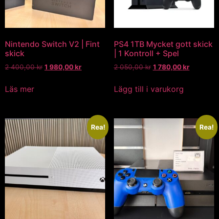
Nintendo Switch V2 | Fint
PS4 1TB Mycket gott skick
skick
| 1 Kontroll + Spel
2 400,00
kr
1 980,00
kr
2 050,00
kr
1 780,00
kr
Läs mer
Lägg till i varukorg
Rea!
Rea!