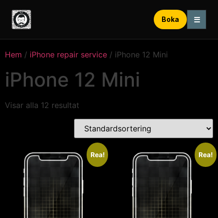
☰
Boka
Hem
/
iPhone repair service
/ iPhone 12 Mini
iPhone 12 Mini
Visar alla 12 resultat
Rea!
Rea!